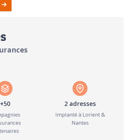
es
surances
+50
2 adresses
pagnies
Implanté à Lorient &
surances
Nantes
tenaires