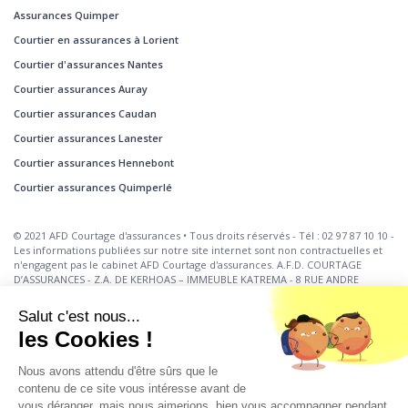
Assurances Quimper
Courtier en assurances à Lorient
Courtier d'assurances Nantes
Courtier assurances Auray
Courtier assurances Caudan
Courtier assurances Lanester
Courtier assurances Hennebont
Courtier assurances Quimperlé
© 2021 AFD Courtage d'assurances • Tous droits réservés - Tél : 02 97 87 10 10 -
Les informations publiées sur notre site internet sont non contractuelles et
n'engagent pas le cabinet AFD Courtage d'assurances. A.F.D. COURTAGE
D’ASSURANCES - Z.A. DE KERHOAS – IMMEUBLE KATREMA - 8 RUE ANDRE
AMPERE – 56260 LARMOR-PLAGE Tél 02 97 87 10 10. Fax. 02 97 78 10 16.
contact@afd-courtage.com S.A.R.L. au capital de 5 000 € - Code APE 6622Z -
Salut c'est nous...
523 715 399 R.C.S. Lorient. Intermédiaire immatriculé à l’ORIAS sous le N° 10
les Cookies !
057 076 (https://vww.orias.fr) Les opérations de Courtage d’Assurances,
Garantie Financière et Assurance Responsabilité Civile Professionnelle
conformes aux articles L 530-1 et 530-2 du code des Assurances. Sous le
Nous avons attendu d'être sûrs que le
contrôle de l'ACPR, Autorité de Contrôle Prudentiel Règlementaire. 4 PLACE
contenu de ce site vous intéresse avant de
DE BUDAPEST, 75436 Paris. En cas de réclamation, contactez le cabinet au 02
vous déranger, mais nous aimerions bien vous accompagner pendant